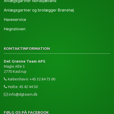
Anlægsgartner Nordsjælland
Anlægsgartner og brolægger Brønshøj
Haveservice
Hegnsloven
KONTAKTINFORMATION
Det Grønne Team APS
Magle Allé 5
2770 Kastrup
København: +45 32 84 73 00
Holte: 45 42 44 50
info@dgteam.dk
FØLG OS PÅ FACEBOOK