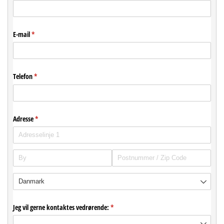
E-mail
(påkrævet)
*
Telefon
(påkrævet)
*
Adresse
(påkrævet)
*
Jeg vil gerne kontaktes vedrørende:
(påkrævet)
*