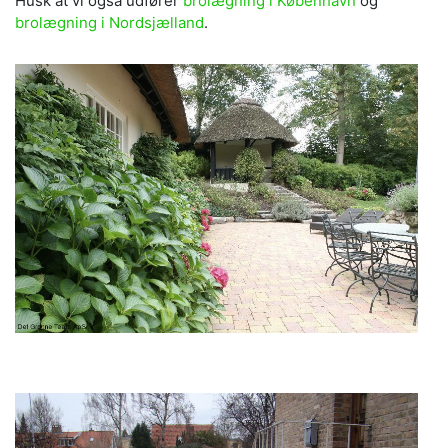
Husk at vi også udfører
brolægning i København
og
brolægning i Nordsjælland
.