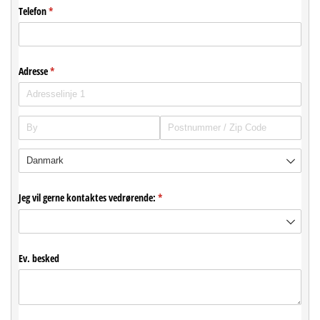
Telefon
(påkrævet)
*
Adresse
(påkrævet)
*
Jeg vil gerne kontaktes vedrørende:
(påkrævet)
*
Ev. besked