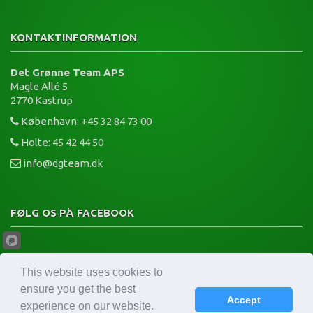
KONTAKTINFORMATION
Det Grønne Team APS
Magle Allé 5
2770 Kastrup
København: +45 32 84 73 00
Holte: 45 42 44 50
info@dgteam.dk
FØLG OS PÅ FACEBOOK
This website uses cookies to
ensure you get the best
Accept
© Copyright 2014 – Det Grønne Team ApS
Terms of Use
•
Privacy Policy
experience on our website.