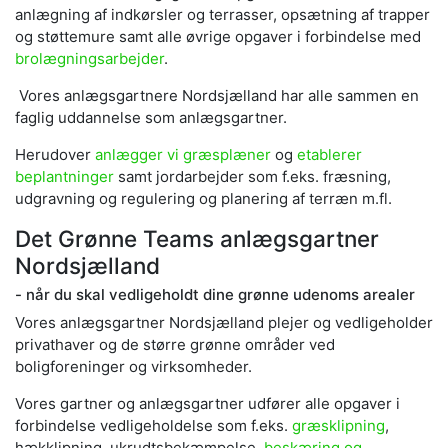
anlægning af indkørsler og terrasser, opsætning af trapper
og støttemure samt alle øvrige opgaver i forbindelse med
brolægningsarbejder
.
Vores anlægsgartnere Nordsjælland har alle sammen en
faglig uddannelse som anlægsgartner.
Herudover
anlægger vi græsplæner
og
etablerer
beplantninger
samt jordarbejder som f.eks. fræsning,
udgravning og regulering og planering af terræn m.fl.
Det Grønne Teams anlægsgartner
Nordsjælland
- når du skal vedligeholdt dine grønne udenoms arealer
Vores anlægsgartner Nordsjælland plejer og vedligeholder
privathaver og de større grønne områder ved
boligforeninger og virksomheder.
Vores gartner og anlægsgartner udfører alle opgaver i
forbindelse vedligeholdelse som f.eks.
græsklipning
,
hækklipning, ukrudtsbekæmpelse,
beskæring og