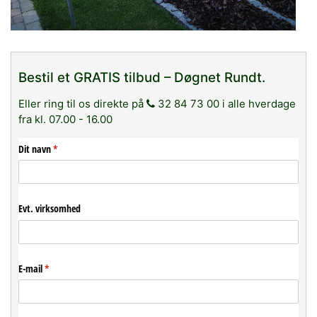
Bestil et GRATIS tilbud – Døgnet Rundt.
Eller ring til os direkte på
32 84 73 00 i alle hverdage
fra kl. 07.00 - 16.00
Dit navn
(påkrævet)
*
Evt. virksomhed
E-mail
(påkrævet)
*