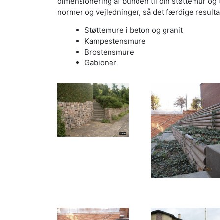
dimensionering af bunden til din støttemur og 
normer og vejledninger, så det færdige resulta
Støttemure i beton og granit
Kampestensmure
Brostensmure
Gabioner