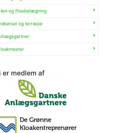
ten og flisebelægning
ndkørsel og terrasse
Anlægsgartner
Kloakmester
i er medlem af