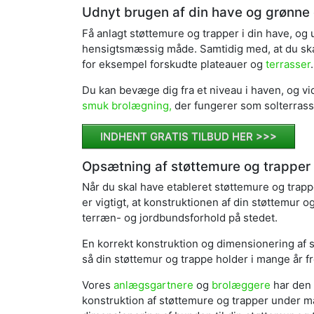
Udnyt brugen af din have og grønne
Få anlagt støttemure og trapper i din have, og
hensigtsmæssig måde. Samtidig med, at du sk
for eksempel forskudte plateauer og
terrasser
.
Du kan bevæge dig fra et niveau i haven, og vid
smuk brolægning,
der fungerer som solterras
INDHENT GRATIS TILBUD HER >>>
Opsætning af støttemure og trapper k
Når du skal have etableret støttemure og trapper
er vigtigt, at konstruktionen af din støttemur 
terræn- og jordbundsforhold på stedet.
En korrekt konstruktion og dimensionering af s
så din støttemur og trappe holder i mange år f
Vores
anlægsgartnere
og
brolæggere
har den 
konstruktion af støttemure og trapper under man