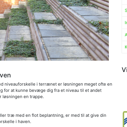
S
I
V
aven
ed niveauforskelle i terrænet er løsningen meget ofte en
 for at kunne bevæge dig fra et niveau til et andet
r løsningen en trappe.
er træ med en flot beplantning, er med til at give din
orskelle i haven.