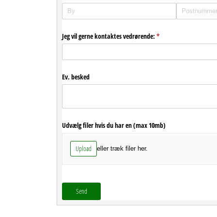
Jeg vil gerne kontaktes vedrørende:
(påkrævet)
*
Ev. besked
Udvælg filer hvis du har en (max 10mb)
Upload
eller træk filer her.
Send