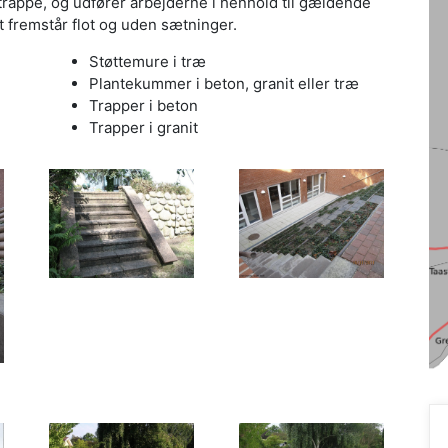
trappe, og udfører arbejderne i henhold til gældende
t fremstår flot og uden sætninger.
Støttemure i træ
Plantekummer i beton, granit eller træ
Trapper i beton
Trapper i granit