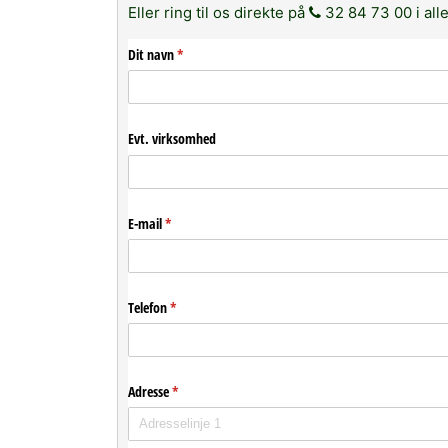
Eller ring til os direkte på
32 84 73 00 i alle
Dit navn
(påkrævet)
*
Evt. virksomhed
E-mail
(påkrævet)
*
Telefon
(påkrævet)
*
Adresse
(påkrævet)
*