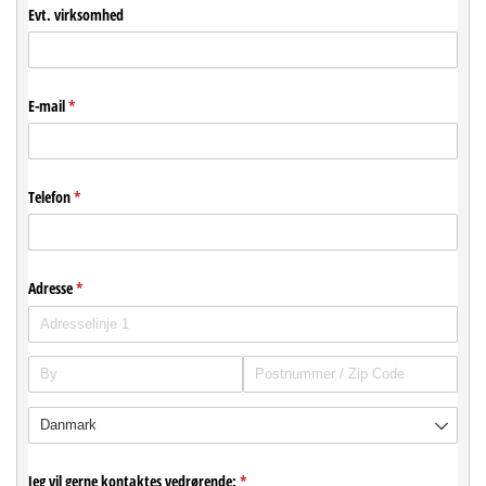
Evt. virksomhed
E-mail
(påkrævet)
*
Telefon
(påkrævet)
*
Adresse
(påkrævet)
*
Jeg vil gerne kontaktes vedrørende:
(påkrævet)
*