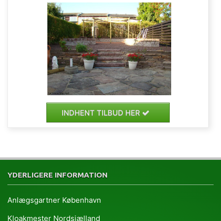
INDHENT TILBUD HER
YDERLIGERE INFORMATION
Anlægsgartner København
Kloakmester Nordsjælland