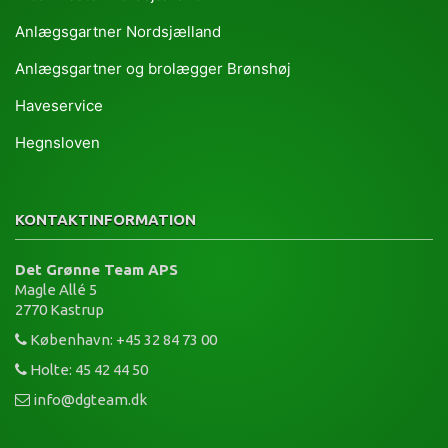
Anlægsgartner Nordsjælland
Anlægsgartner og brolægger Brønshøj
Haveservice
Hegnsloven
KONTAKTINFORMATION
Det Grønne Team APS
Magle Allé 5
2770 Kastrup
København: +45 32 84 73 00
Holte: 45 42 44 50
info@dgteam.dk